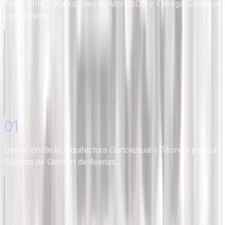
Fuse, BRMS, Kafka, Neo4j, MongoDB y Entrega Continua
con Jenkins.
01
Definición de la Arquitectura Conceptual y Técnica para un
Sistema de Gestión de Averías.