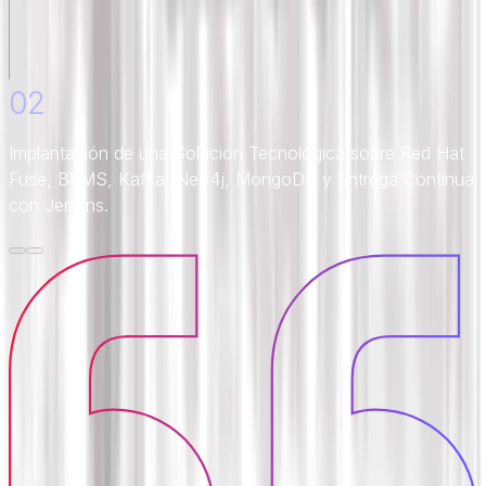
02
Implantación de una Solución Tecnológica sobre Red Hat
Fuse, BRMS, Kafka, Neo4j, MongoDB y Entrega Continua
con Jenkins.