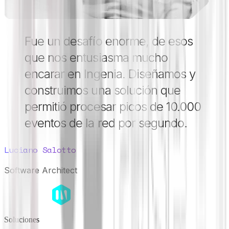
Fue un desafío enorme, de esos
que nos entusiasma mucho
encarar en Ingenia. Diseñamos y
construimos una solución que
permitió procesar picos de 10.000
eventos de la red por segundo.
Luciano Salotto
Software Architect
Soluciones