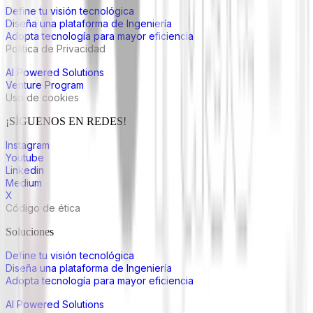
Define tu visión tecnológica
Diseña una plataforma de Ingeniería
Adopta tecnología para mayor eficiencia
Política de Privacidad
AI Powered Solutions
Venture Program
Uso de cookies
¡SÍGUENOS EN REDES!
Instagram
Youtube
Linkedin
Medium
X
Código de ética
Soluciones
Define tu visión tecnológica
Diseña una plataforma de Ingeniería
Adopta tecnología para mayor eficiencia
AI Powered Solutions