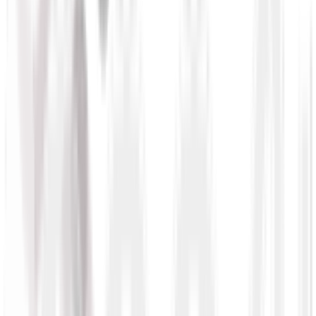
necesitaba mejorar sus procesos de resolución de
incidencias para identificar los problemas más urgentes.
La empresa tenía dos objetivos clave: Reducir costes:
consiguió optimizar los recursos evitando costes
innecesarios de personal. Mejorar el servicio al cliente:
creó una arquitectura robusta y flexible.
A través de reglas de negocio, Cablevisión se hizo más
eficiente y precisa en la detección de fallas en la red y
redujo los tiempos de resolución.
Solución
Diseñamos una solución sólida que implicó el desarrollo de
una arquitectura de información y su posterior
implementación, dando como resultado una mejora en el
servicio al cliente sin impactar en altos costos para la
empresa.