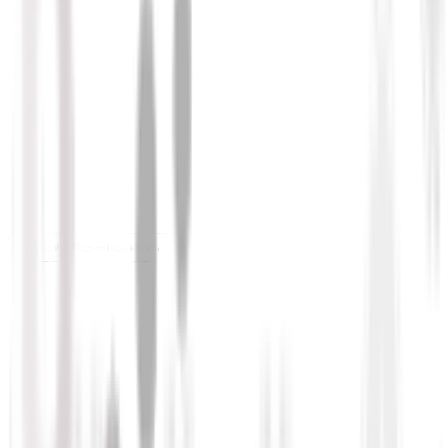
CASOS DE ÉXITO
Mejora en la experiencia de
cliente a través de un FMS
Argentina
+2000 empleados
Desafío y contexto
Cablevisión tiene 11 millones de clientes repartidos por
varios países. Con su operación a gran escala, la empresa