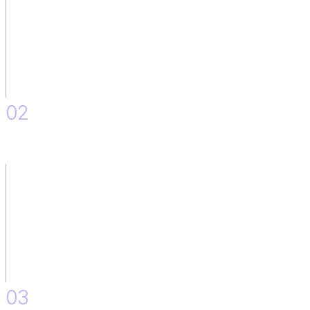
02
Situación As is y to Be del equipo de IT.
03