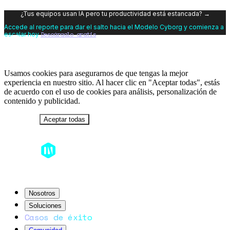
¿Tus equipos usan IA pero tu productividad está estancada? →
Accede al reporte para dar el salto hacia el Modelo Cyborg y comienza a
Descárgalo gratis
escalar hoy
Usamos cookies para asegurarnos de que tengas la mejor
experiencia en nuestro sitio. Al hacer clic en "Aceptar todas", estás
de acuerdo con el uso de cookies para análisis, personalización de
contenido y publicidad.
Rechazar
Aceptar todas
Nosotros
Soluciones
Casos de éxito