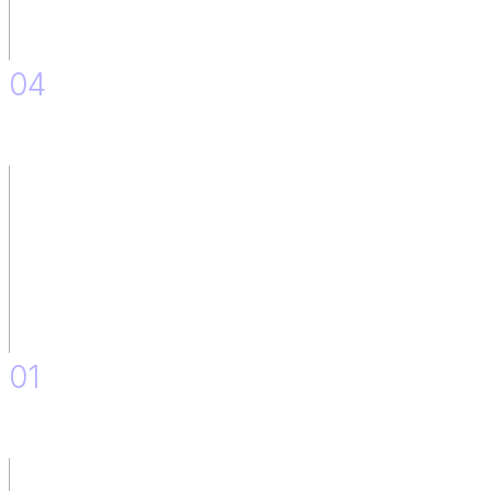
04
Upskilling Plan.
01
Discovery.