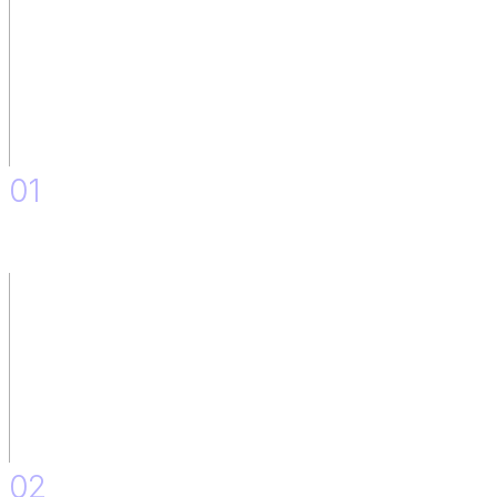
01
Discovery.
02