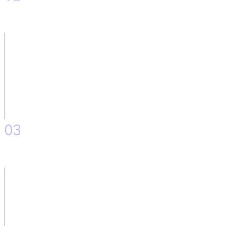
Situación As is y to Be del equipo de IT.
03
Skill Mapping.