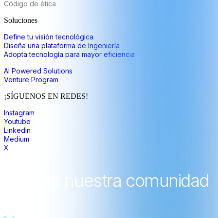
Código de ética
Soluciones
Define tu visión tecnológica
Diseña una plataforma de Ingeniería
Adopta tecnología para mayor eficiencia
AI Powered Solutions
Venture Program
¡SÍGUENOS EN REDES!
Instagram
Youtube
Linkedin
Medium
X
únete a nuestra comunidad