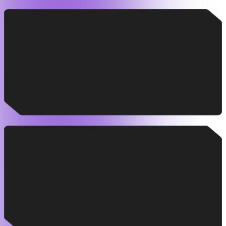
GenAI Automation Hub
Diseñamos plataformas para crear flujos inteligentes
con agentes de IA que entienden el contexto, toman
decisiones y se adaptan al negocio.
AI Product Delivery
Desarrollamos el end-to-end de productos potenciados
por IA generativa (RAGs, arquitecturas multi-agent,
etc.).