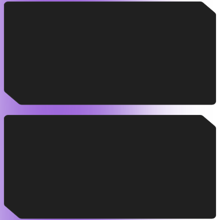
AI Adoption Model
Evaluamos la madurez organizacional basándonos en
datos, cultura, procesos y tecnología y definimos un
modelo operativo de IA.
Scalable AI Design
Diseñamos soluciones técnicas IA, incluyendo la
definición de componentes clave, integraciones,
seguridad, rendimiento y mantenimiento.