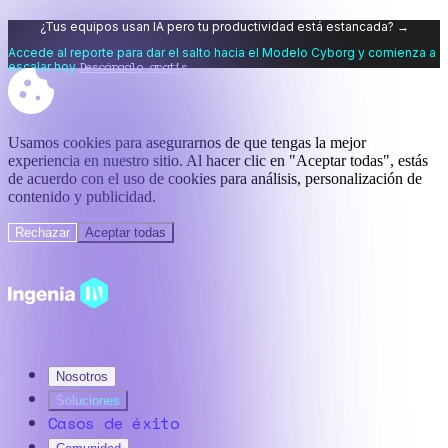
¿Tus equipos usan IA pero tu productividad está estancada? →
Accede al reporte para dar el salto hacia el Modelo Cyborg y comienza a
Descárgalo gratis
escalar hoy
Usamos cookies para asegurarnos de que tengas la mejor
experiencia en nuestro sitio. Al hacer clic en "Aceptar todas", estás
de acuerdo con el uso de cookies para análisis, personalización de
contenido y publicidad.
Rechazar
Aceptar todas
Nosotros
Soluciones
Casos de éxito