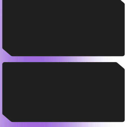
AI Strategy Lab
Habilitamos un espacio de aprendizaje y co-creación
estratégica para ejecutivos, donde identificamos y
priorizamos oportunidades con GenAI.
AI Product Discovery
Realizamos un diagnóstico profundo sobre cómo
incorporar GenAI en productos digitales o servicios
existentes o nuevos.