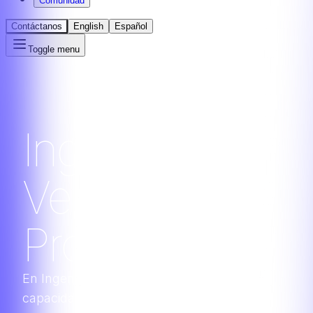
Comunidad
Contáctanos
English
Español
Toggle menu
Ingenia
Venture
Program
En Ingenia somos conscientes de nuestra
capacidad de impulsar startups en etapa