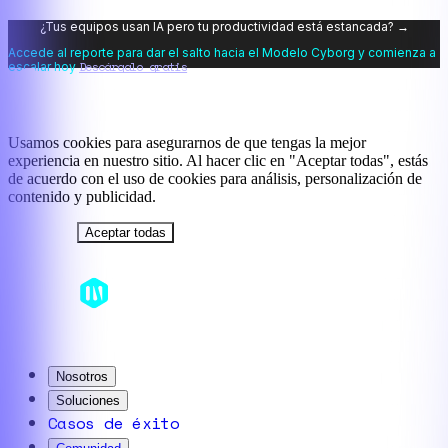
¿Tus equipos usan IA pero tu productividad está estancada? →
Accede al reporte para dar el salto hacia el Modelo Cyborg y comienza a
Descárgalo gratis
escalar hoy
Usamos cookies para asegurarnos de que tengas la mejor
experiencia en nuestro sitio. Al hacer clic en "Aceptar todas", estás
de acuerdo con el uso de cookies para análisis, personalización de
contenido y publicidad.
Rechazar
Aceptar todas
Nosotros
Soluciones
Casos de éxito