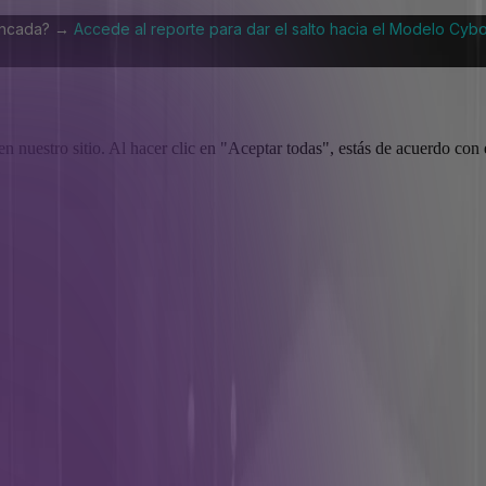
tancada? →
Accede al reporte para dar el salto hacia el Modelo Cyb
 nuestro sitio. Al hacer clic en "Aceptar todas", estás de acuerdo con e