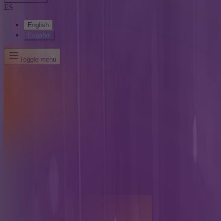
ES
English
Español
Toggle menu