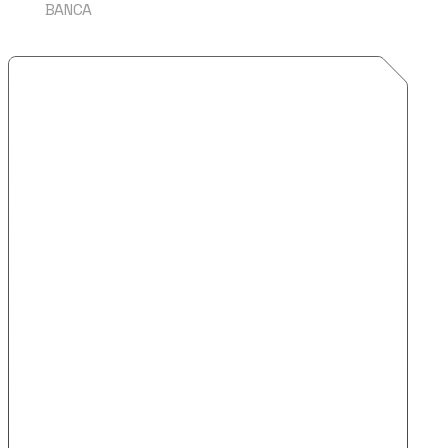
BANCA