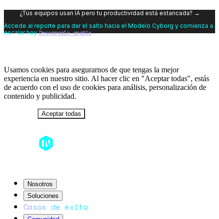
¿Tus equipos usan IA pero tu productividad está estancada? →
Accede al reporte para dar el salto hacia el Modelo Cyborg y comienza a
Descárgalo gratis
escalar hoy
Usamos cookies para asegurarnos de que tengas la mejor
experiencia en nuestro sitio. Al hacer clic en "Aceptar todas", estás
de acuerdo con el uso de cookies para análisis, personalización de
contenido y publicidad.
Rechazar
Aceptar todas
Nosotros
Soluciones
Casos de éxito