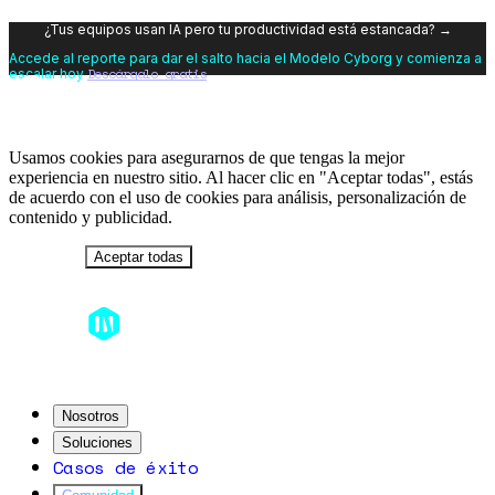
¿Tus equipos usan IA pero tu productividad está estancada? →
Accede al reporte para dar el salto hacia el Modelo Cyborg y comienza a
Descárgalo gratis
escalar hoy
Usamos cookies para asegurarnos de que tengas la mejor
experiencia en nuestro sitio. Al hacer clic en "Aceptar todas", estás
de acuerdo con el uso de cookies para análisis, personalización de
contenido y publicidad.
Rechazar
Aceptar todas
Nosotros
Soluciones
Casos de éxito