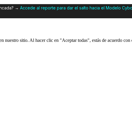
tancada? →
Accede al reporte para dar el salto hacia el Modelo Cyb
 nuestro sitio. Al hacer clic en "Aceptar todas", estás de acuerdo con e