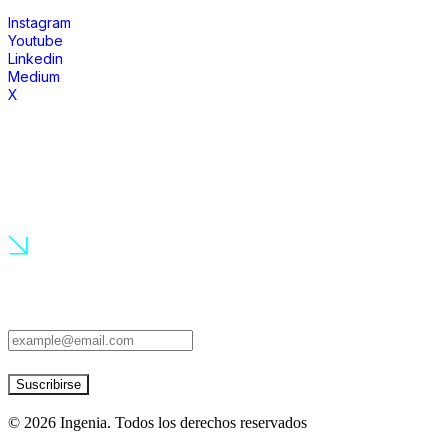
Instagram
Youtube
Linkedin
Medium
X
únete a nuestra comunidad
¡Suscríbete a nuestro newsletter para conocer las últimas novedades!
Suscribirse
©
2026
Ingenia. Todos los derechos reservados