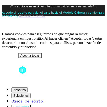
¿Tus equipos usan IA pero tu productividad está estancada? →
Accede al reporte para dar el salto hacia el Modelo Cyborg y comienza a
Descárgalo gratis
escalar hoy
Usamos cookies para asegurarnos de que tengas la mejor
experiencia en nuestro sitio. Al hacer clic en "Aceptar todas", estás
de acuerdo con el uso de cookies para análisis, personalización de
contenido y publicidad.
Rechazar
Aceptar todas
Nosotros
Soluciones
Casos de éxito