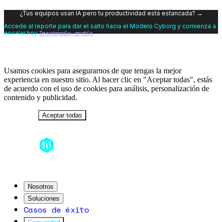
¿Tus equipos usan IA pero tu productividad está estancada? →
Accede al reporte para dar el salto hacia el Modelo Cyborg y comienza a
Descárgalo gratis
escalar hoy
Usamos cookies para asegurarnos de que tengas la mejor
experiencia en nuestro sitio. Al hacer clic en "Aceptar todas", estás
de acuerdo con el uso de cookies para análisis, personalización de
contenido y publicidad.
Rechazar
Aceptar todas
Nosotros
Soluciones
Casos de éxito