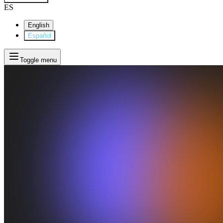
ES
English
Español
Toggle menu