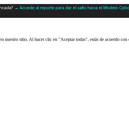
tancada? →
Accede al reporte para dar el salto hacia el Modelo Cyb
 nuestro sitio. Al hacer clic en "Aceptar todas", estás de acuerdo con e