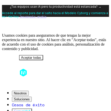
¿Tus equipos usan IA pero tu productividad está estancada? →
Accede al reporte para dar el salto hacia el Modelo Cyborg y comienza a
Descárgalo gratis
escalar hoy
Usamos cookies para asegurarnos de que tengas la mejor
experiencia en nuestro sitio. Al hacer clic en "Aceptar todas", estás
de acuerdo con el uso de cookies para análisis, personalización de
contenido y publicidad.
Rechazar
Aceptar todas
Nosotros
Soluciones
Casos de éxito