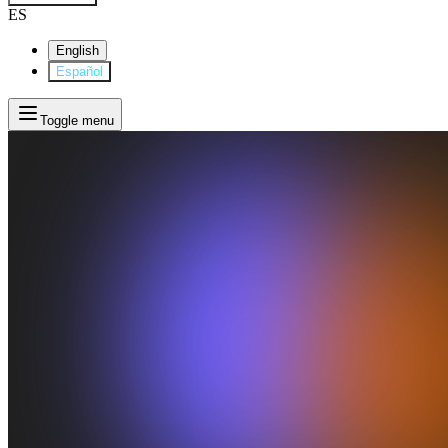
ES
English
Español
Toggle menu