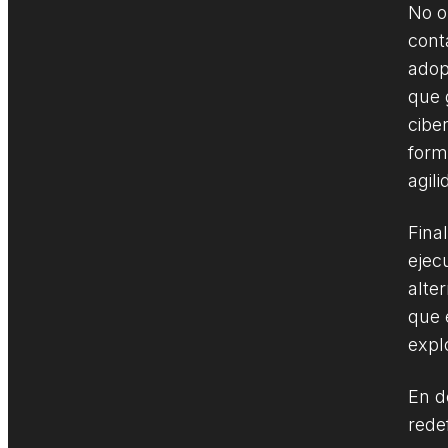
No o
cont
adop
que 
cibe
form
agil
Fina
ejec
alte
que 
expl
En d
rede