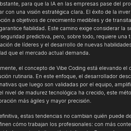
bstante, para que la IA en las empresas pase del prot
ar con una visión estratégica clara. El éxito de la inv
ción a objetivos de crecimiento medibles y de transita
garantice fiabilidad. Este camino exige considerar la s
rseguridad predictiva, pero, sobre todo, requiere una 
ación de líderes y el desarrollo de nuevas habilidades
idad que el mercado actual demanda.
lmente, el concepto de Vibe Coding está elevando el cr
ución rutinaria. En este enfoque, el desarrollador desc
rnativas que luego son validadas por el equipo, ampli
el nivel de madurez tecnológica ha crecido, este méto
oración más ágiles y mayor precisión.
efinitiva, estas tendencias no cambian quién puede de
finen cómo trabajan los profesionales: con más cont