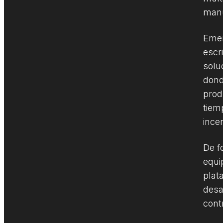
manu
Emer
escr
solu
dond
prod
tiem
ince
De f
equi
plat
desa
cont