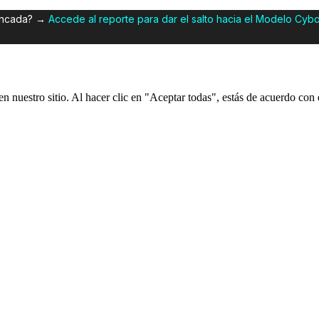
tancada? →
Accede al reporte para dar el salto hacia el Modelo Cyb
 nuestro sitio. Al hacer clic en "Aceptar todas", estás de acuerdo con e