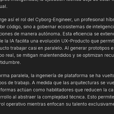
al.
ge así el rol del Cyborg-Engineer, un profesional hí
ibir código, sino a gobernar ecosistemas de inteligen
ciones de manera autónoma. Esta eficiencia se extiend
e la IA facilita una evolución UX–Producto que permi
ucto trabajar casi en paralelo. Al generar prototipos 
po real, se mitigan malentendidos y se optimizan rec
rtidumbre.
orma paralela, la ingeniería de plataforma se ha vuel
pos de trabajo. A medida que las arquitecturas se vue
aformas actúan como habilitadores que reducen la carg
rrollo al abstraer la complejidad técnica. Esto permi
rol operativo mientras enfocan su talento exclusivame