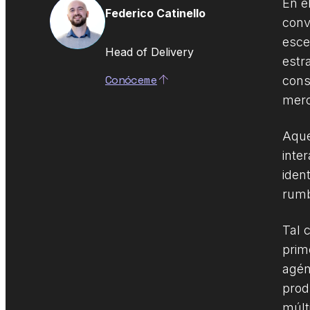
En e
Federico Catinello
conv
esce
Head of Delivery
estra
Conóceme
cons
merc
Aque
inte
iden
rumb
Tal 
prim
agén
prod
múlt