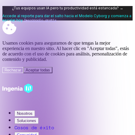
¿Tus equipos usan IA pero tu productividad está estancada? →
Accede al reporte para dar el salto hacia el Modelo Cyborg y comienza a
Descárgalo gratis
escalar hoy
Usamos cookies para asegurarnos de que tengas la mejor
experiencia en nuestro sitio. Al hacer clic en "Aceptar todas", estás
de acuerdo con el uso de cookies para análisis, personalización de
contenido y publicidad.
Rechazar
Aceptar todas
Nosotros
Soluciones
Casos de éxito