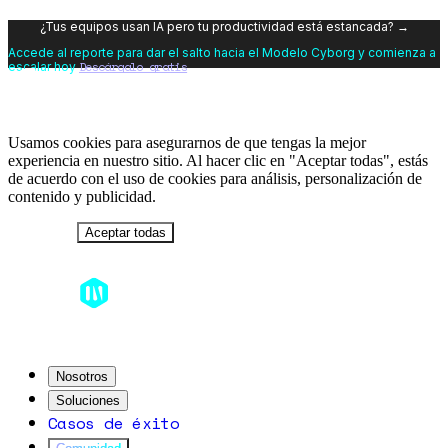
¿Tus equipos usan IA pero tu productividad está estancada? →
Accede al reporte para dar el salto hacia el Modelo Cyborg y comienza a
Descárgalo gratis
escalar hoy
Usamos cookies para asegurarnos de que tengas la mejor
experiencia en nuestro sitio. Al hacer clic en "Aceptar todas", estás
de acuerdo con el uso de cookies para análisis, personalización de
contenido y publicidad.
Rechazar
Aceptar todas
Nosotros
Soluciones
Casos de éxito